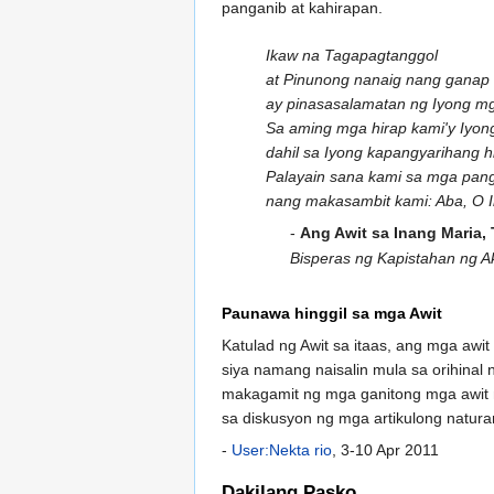
panganib at kahirapan.
Ikaw na Tagapagtanggol
at Pinunong nanaig nang ganap
ay pinasasalamatan ng Iyong mg
Sa aming mga hirap kami'y Iyong
dahil sa Iyong kapangyarihang h
Palayain sana kami sa mga pan
nang makasambit kami: Aba, O I
-
Ang Awit sa Inang Maria,
Bisperas ng Kapistahan ng A
Paunawa hinggil sa mga Awit
Katulad ng Awit sa itaas, ang mga awit
siya namang naisalin mula sa orihinal
makagamit ng mga ganitong mga awit n
sa diskusyon ng mga artikulong natura
-
User:Nekta rio
, 3-10 Apr 2011
Dakilang Pasko