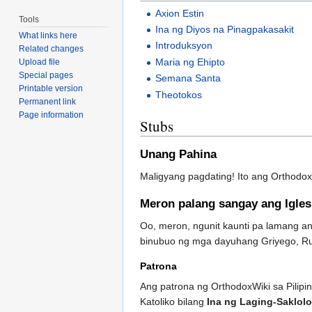
Axion Estin
Tools
Ina ng Diyos na Pinagpakasakit
What links here
Introduksyon
Related changes
Maria ng Ehipto
Upload file
Special pages
Semana Santa
Printable version
Theotokos
Permanent link
Page information
Stubs
Unang Pahina
Maligyang pagdating! Ito ang OrthodoxW
Meron palang sangay ang Igles
Oo, meron, ngunit kaunti pa lamang an
binubuo ng mga dayuhang Griyego, Rus
Patrona
Ang patrona ng OrthodoxWiki sa Pilipi
Katoliko bilang
Ina ng Laging-Saklolo