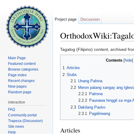
Project page
Discussion
OrthodoxWiki:Tagal
Jump to:
navigation
,
search
Tagalog (Filipino) content, archived fro
Main Page
Contents
[
hide
Featured content
1
Articles
Browse categories
2
Stubs
Page index
2.1
Unang Pahina
Recent changes
New pages
2.2
Meron palang sangay ang Iglesi
Random page
2.2.1
Patrona
2.2.2
Paunawa hinggil sa mga 
interaction
2.3
Dakilang Pasko
FAQ
2.3.1
Pagdiriwang
Community portal
Trapeza (Discussion)
Site news
Articles
Help