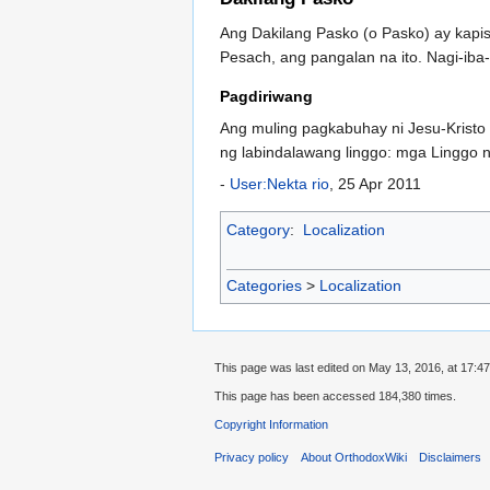
Ang Dakilang Pasko (o Pasko) ay kapi
Pesach, ang pangalan na ito. Nagi-iba
Pagdiriwang
Ang muling pagkabuhay ni Jesu-Kristo 
ng labindalawang linggo: mga Linggo 
-
User:Nekta rio
, 25 Apr 2011
Category
:
Localization
Categories
>
Localization
This page was last edited on May 13, 2016, at 17:47
This page has been accessed 184,380 times.
Copyright Information
Privacy policy
About OrthodoxWiki
Disclaimers