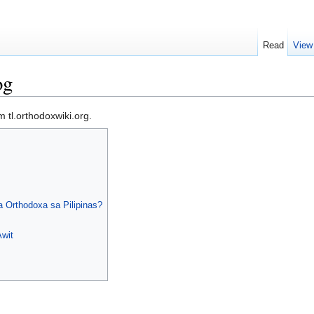
Read
View
og
m tl.orthodoxwiki.org.
]
a Orthodoxa sa Pilipinas?
Awit