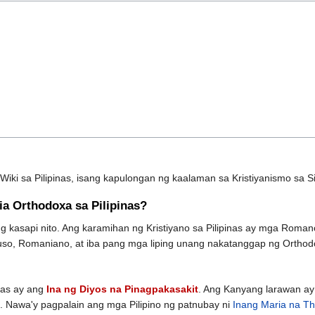
iki sa Pilipinas, isang kapulongan ng kaalaman sa Kristiyanismo sa Sil
ia Orthodoxa sa Pilipinas?
g kasapi nito. Ang karamihan ng Kristiyano sa Pilipinas ay mga Romano
o, Romaniano, at iba pang mga liping unang nakatanggap ng Orthodox
nas ay ang
Ina ng Diyos na Pinagpakasakit
. Ang Kanyang larawan a
. Nawa'y pagpalain ang mga Pilipino ng patnubay ni
Inang Maria na T