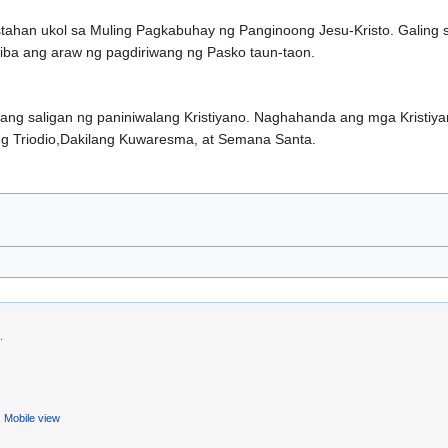
stahan ukol sa Muling Pagkabuhay ng Panginoong Jesu-Kristo. Galing
-iba ang araw ng pagdiriwang ng Pasko taun-taon.
ang saligan ng paniniwalang Kristiyano. Naghahanda ang mga Kristiya
ng Triodio,Dakilang Kuwaresma, at Semana Santa.
.
Mobile view