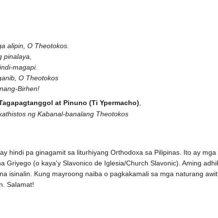
a alipin, O Theotokos.
 pinalaya,
indi-magapi.
ganib, O Theotokos
nang-Birhen!
 Tagapagtanggol at Pinuno (Ti Ypermacho)
,
kathistos ng Kabanal-banalang Theotokos
 ay hindi pa ginagamit sa liturhiyang Orthodoxa sa Pilipinas. Ito ay m
 na Griyego (o kaya'y Slavonico de Iglesia/Church Slavonic). Aming ad
a isinalin. Kung mayroong naiba o pagkakamali sa mga naturang awit
n. Salamat!