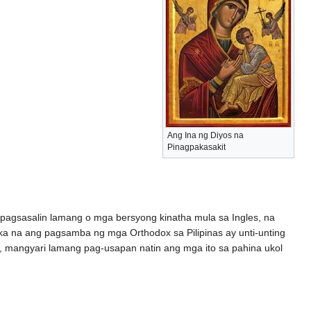
Ang Ina ng Diyos na
Pinagpakasakit
ga pagsasalin lamang o mga bersyong kinatha mula sa Ingles, na
hika na ang pagsamba ng mga Orthodox sa Pilipinas ay unti-unting
, mangyari lamang pag-usapan natin ang mga ito sa pahina ukol