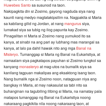
Huwebes Santo
sa susunod na taon.
Nakipagkita din si Zosimo, gayong nagduda siya nang
kaunti nang medyo magtatakipsilim na. Nagpakita si Maria
sa kabilang gilid ng Jordan, at nang
mangurus
siya,
lumakad siya sa tubig ng ilog papunta kay Zosimo.
Pinagalitan ni Maria si Zosimo nang yumukod ito sa
kanya, at sinabi na ang pari ay lubhang mas marangal sa
kanya, at lalo pa dahil hawak nito ang mga
Banal na
Misteryo
. Tumanggap si Maria ng Banal na Eukaristiya, at
namaalam siya pagkatapos payuhan si Zosimo tungkol sa
kanyang
monasteryo
at mag-utos na bumalik siya sa
kanilang tagpuan makalipas ang eksaktong isang taon.
Nang bumalik nga si Zosimo noon, natagpuan niya ang
bangkay ni Maria, at may nakasulat sa tabi nito sa
buhanginan na tagubiling ilibing si Maria, na namatay pala
matapos tumanggap ng Banal na Eukaristiya noong
nakaraang pagkikita nila noong nakaraang taon, at