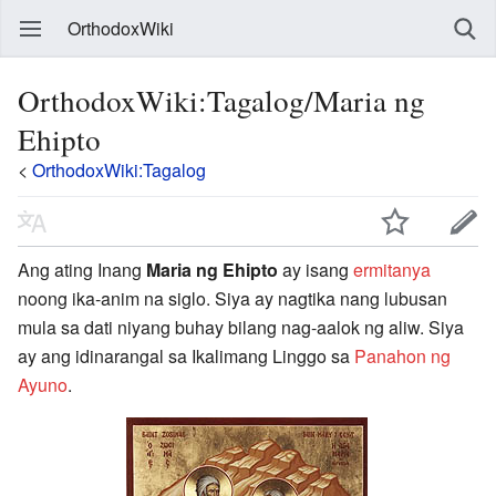
OrthodoxWiki
OrthodoxWiki:Tagalog/Maria ng
Ehipto
<
OrthodoxWiki:Tagalog
Ang ating Inang
Maria ng Ehipto
ay isang
ermitanya
noong ika-anim na siglo. Siya ay nagtika nang lubusan
mula sa dati niyang buhay bilang nag-aalok ng aliw. Siya
ay ang idinarangal sa Ikalimang Linggo sa
Panahon ng
Ayuno
.