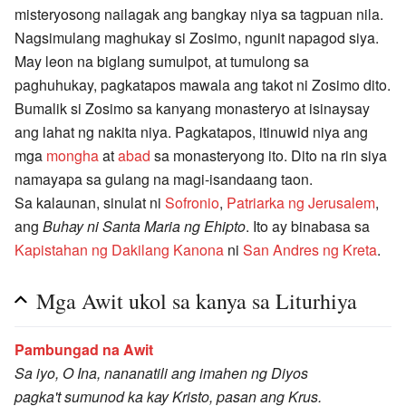
misteryosong nailagak ang bangkay niya sa tagpuan nila.
Nagsimulang maghukay si Zosimo, ngunit napagod siya.
May leon na biglang sumulpot, at tumulong sa
paghuhukay, pagkatapos mawala ang takot ni Zosimo dito.
Bumalik si Zosimo sa kanyang monasteryo at isinaysay
ang lahat ng nakita niya. Pagkatapos, itinuwid niya ang
mga
mongha
at
abad
sa monasteryong ito. Dito na rin siya
namayapa sa gulang na magi-isandaang taon.
Sa kalaunan, sinulat ni
Sofronio
,
Patriarka ng Jerusalem
,
ang
Buhay ni Santa Maria ng Ehipto
. Ito ay binabasa sa
Kapistahan ng Dakilang Kanona
ni
San Andres ng Kreta
.
Mga Awit ukol sa kanya sa Liturhiya
Pambungad na Awit
Sa iyo, O Ina, nananatili ang imahen ng Diyos
pagka't sumunod ka kay Kristo, pasan ang Krus.