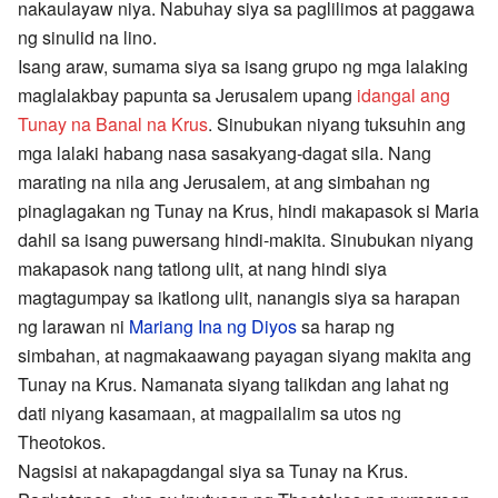
nakaulayaw niya. Nabuhay siya sa paglilimos at paggawa
ng sinulid na lino.
Isang araw, sumama siya sa isang grupo ng mga lalaking
maglalakbay papunta sa Jerusalem upang
idangal ang
Tunay na Banal na Krus
. Sinubukan niyang tuksuhin ang
mga lalaki habang nasa sasakyang-dagat sila. Nang
marating na nila ang Jerusalem, at ang simbahan ng
pinaglagakan ng Tunay na Krus, hindi makapasok si Maria
dahil sa isang puwersang hindi-makita. Sinubukan niyang
makapasok nang tatlong ulit, at nang hindi siya
magtagumpay sa ikatlong ulit, nanangis siya sa harapan
ng larawan ni
Mariang Ina ng Diyos
sa harap ng
simbahan, at nagmakaawang payagan siyang makita ang
Tunay na Krus. Namanata siyang talikdan ang lahat ng
dati niyang kasamaan, at magpailalim sa utos ng
Theotokos.
Nagsisi at nakapagdangal siya sa Tunay na Krus.