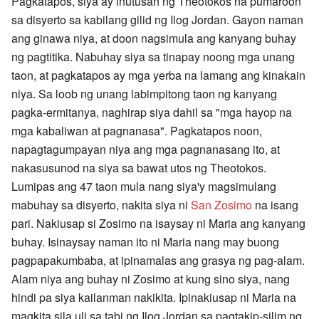
Pagkatapos, siya ay inutusan ng Theotokos na pumaroon
sa disyerto sa kabilang gilid ng Ilog Jordan. Gayon naman
ang ginawa niya, at doon nagsimula ang kanyang buhay
ng pagtitika. Nabuhay siya sa tinapay noong mga unang
taon, at pagkatapos ay mga yerba na lamang ang kinakain
niya. Sa loob ng unang labimpitong taon ng kanyang
pagka-ermitanya, naghirap siya dahil sa "mga hayop na
mga kabaliwan at pagnanasa". Pagkatapos noon,
napagtagumpayan niya ang mga pagnanasang ito, at
nakasusunod na siya sa bawat utos ng Theotokos.
Lumipas ang 47 taon mula nang siya'y magsimulang
mabuhay sa disyerto, nakita siya ni
San Zosimo
na isang
pari. Nakiusap si Zosimo na isaysay ni Maria ang kanyang
buhay. Isinaysay naman ito ni Maria nang may buong
pagpapakumbaba, at ipinamalas ang grasya ng pag-alam.
Alam niya ang buhay ni Zosimo at kung sino siya, nang
hindi pa siya kailanman nakikita. Ipinakiusap ni Maria na
magkita sila uli sa tabi ng Ilog Jordan sa pagtakip-silim ng