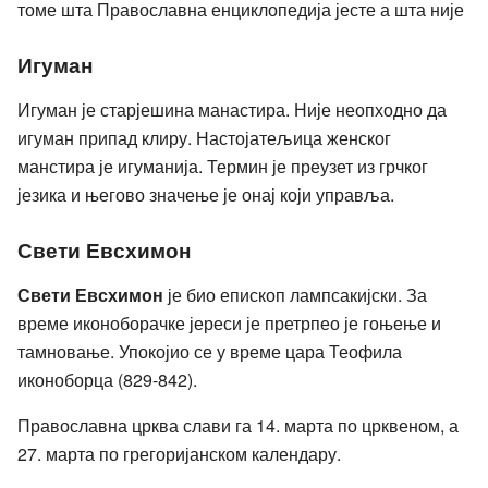
томе шта Православна енциклопедија јесте а шта није
Игуман
Игуман је старјешина манастира. Није неопходно да
игуман припад клиру. Настојатељица женског
манстира је игуманија. Термин је преузет из грчког
језика и његово значење је онај који управља.
Свети Евсхимон
Свети Евсхимон
је био епископ лампсакијски. За
време иконоборачке јереси је претрпео је гоњење и
тамновање. Упокојио се у време цара Теофила
иконоборца (829-842).
Православна црква слави га 14. марта по црквеном, а
27. марта по грегоријанском календару.