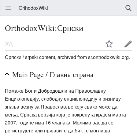
OrthodoxWiki
OrthodoxWiki:Српски
Српски / srpski content, archived from sr.orthodoxwiki.org.
Main Page / Главна страна
Помаже Бог и Добродошли на Православну
Енциклопедију, слободну енциклопедију и ризницу
знања везну за Православље коју свако може да
мења. Српска верзија која је покренута крајем марта
2007. године има 16 чланака. Молимо вас да се
региструјете или пријавите да би сте могли да