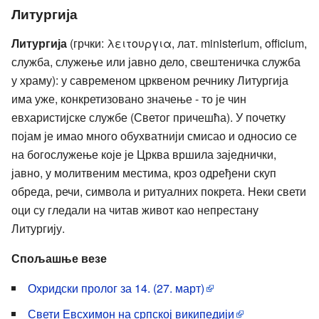
Литургија
Литургија
(грчки: λειτουργια, лат. ministerium, officium,
служба, служење или јавно дело, свештеничка служба
у храму): у савременом црквеном речнику Литургија
има уже, конкретизовано значење - то је чин
евхаристијске службе (Светог причешћа). У почетку
појам је имао много обухватнији смисао и односио се
на богослужење које је Црква вршила заједнички,
јавно, у молитвеним местима, кроз одређени скуп
обреда, речи, символа и ритуалних покрета. Неки свети
оци су гледали на читав живот као непрестану
Литургију.
Спољашње везе
Охридски пролог за 14. (27. март)
Свети Евсхимон на српској википедији