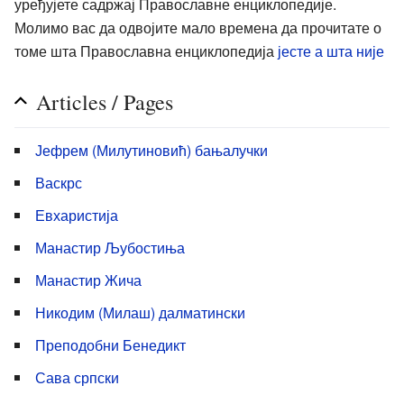
уређујете садржај Православне енциклопедије.
Молимо вас да одвојите мало времена да прочитате о
томе шта Православна енциклопедија
јесте а шта није
Articles / Pages
Јефрем (Милутиновић) бањалучки
Васкрс
Евхаристија
Манастир Љубостиња
Манастир Жича
Никодим (Милаш) далматински
Преподобни Бенедикт
Сава српски