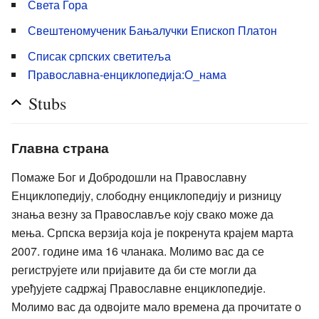
Света Гора
Свештеномученик Бањалучки Епископ Платон
Списак српских светитеља
Православна-енциклопедија:О_нама
Stubs
Главна страна
Помаже Бог и Добродошли на Православну
Енциклопедију, слободну енциклопедију и ризницу
знања везну за Православље коју свако може да
мења. Српска верзија која је покренута крајем марта
2007. године има 16 чланака. Молимо вас да се
региструјете или пријавите да би сте могли да
уређујете садржај Православне енциклопедије.
Молимо вас да одвојите мало времена да прочитате о