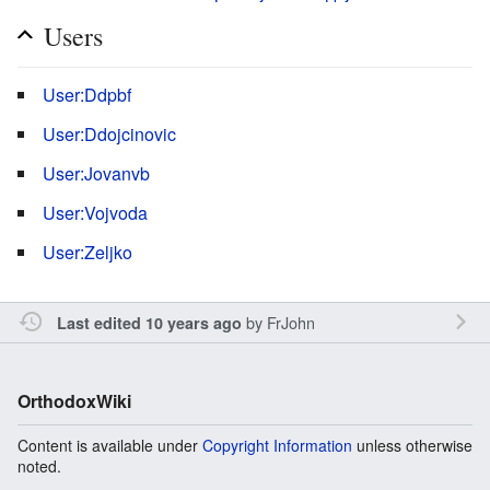
Users
User:Ddpbf
User:Ddojcinovic
User:Jovanvb
User:Vojvoda
User:Zeljko
by
FrJohn
Last edited 10 years ago
OrthodoxWiki
Content is available under
Copyright Information
unless otherwise
noted.