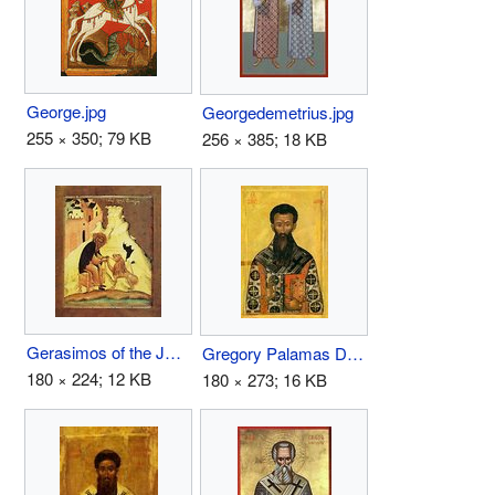
George.jpg
Georgedemetrius.jpg
255 × 350; 79 KB
256 × 385; 18 KB
Gerasimos of the Jordan.jpg
Gregory Palamas Dionysiou.jpg
180 × 224; 12 KB
180 × 273; 16 KB