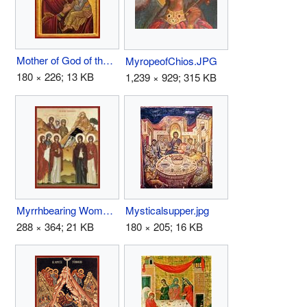
Mother of God of the Passion.JPG
MyropeofChios.JPG
180 × 226; 13 KB
1,239 × 929; 315 KB
Myrrhbearing Women.jpg
Mysticalsupper.jpg
288 × 364; 21 KB
180 × 205; 16 KB