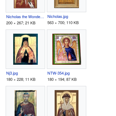
Nicholas.jpg
Nicholas the Wonderworker.jpg
563 × 700; 110 KB
200 × 267; 21 KB
Nj3.jpg
NTW-354.jpg
180 × 228; 11 KB
180 × 194; 87 KB