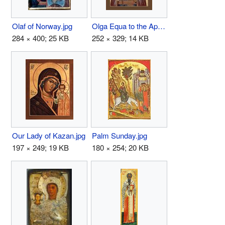
Olaf of Norway.jpg
Olga Equa to the Apostles.jpg
284 × 400; 25 KB
252 × 329; 14 KB
Our Lady of Kazan.jpg
Palm Sunday.jpg
197 × 249; 19 KB
180 × 254; 20 KB