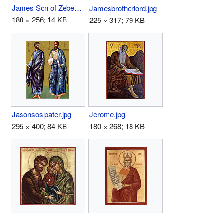
James Son of Zebedee.JPG
Jamesbrotherlord.jpg
180 × 256; 14 KB
225 × 317; 79 KB
Jasonsosipater.jpg
Jerome.jpg
295 × 400; 84 KB
180 × 268; 18 KB