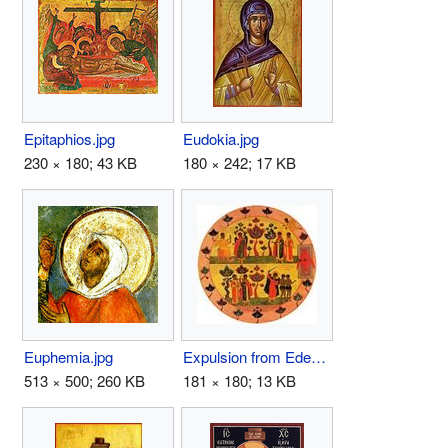
Epitaphios.jpg
Eudokia.jpg
230 × 180; 43 KB
180 × 242; 17 KB
Euphemia.jpg
Expulsion from Eden.JPG
513 × 500; 260 KB
181 × 180; 13 KB