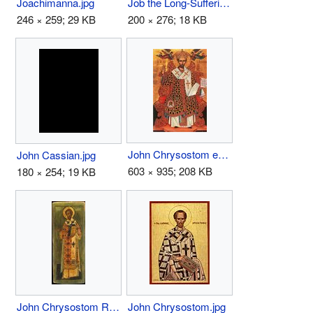
Joachimanna.jpg
Job the Long-Suffering.jpg
246 × 259; 29 KB
200 × 276; 18 KB
John Chrysostom enthroned.jpg
John Cassian.jpg
603 × 935; 208 KB
180 × 254; 19 KB
John Chrysostom Russian.jpg
John Chrysostom.jpg