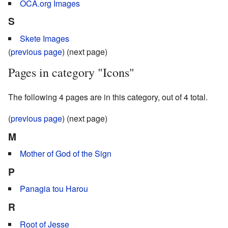
OCA.org Images
S
Skete Images
(
previous page
) (next page)
Pages in category "Icons"
The following 4 pages are in this category, out of 4 total.
(
previous page
) (next page)
M
Mother of God of the Sign
P
Panagia tou Harou
R
Root of Jesse