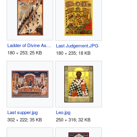
Ladder of Divine Ascent.jpg
Last Judgement.JPG
180 × 253; 25 KB
180 × 235; 18 KB
Last supper.jpg
Leo.jpg
302 × 222; 35 KB
250 × 316; 32 KB