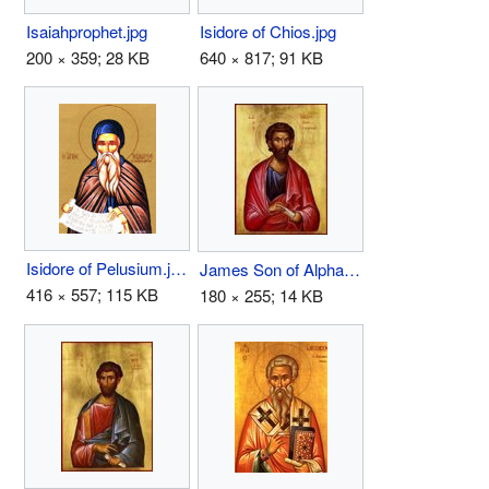
Isaiahprophet.jpg
Isidore of Chios.jpg
200 × 359; 28 KB
640 × 817; 91 KB
Isidore of Pelusium.jpg
James Son of Alphaeus.JPG
416 × 557; 115 KB
180 × 255; 14 KB