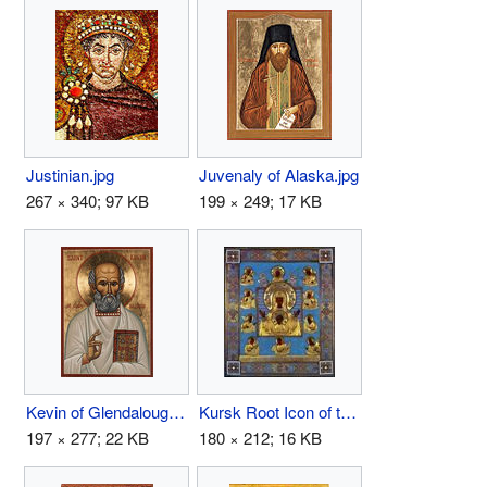
Justinian.jpg
Juvenaly of Alaska.jpg
267 × 340; 97 KB
199 × 249; 17 KB
Kevin of Glendalough.jpg
Kursk Root Icon of the Theotokos.jpg
197 × 277; 22 KB
180 × 212; 16 KB