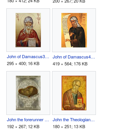
180 × 412; 24 KB
200 × 267; 20 KB
John of Damascus3.jpg
John of Damascus4.jpg
295 × 400; 16 KB
419 × 564; 176 KB
John the forerunner head.jpg
John the Theologian.jpg
192 × 267; 12 KB
180 × 251; 13 KB