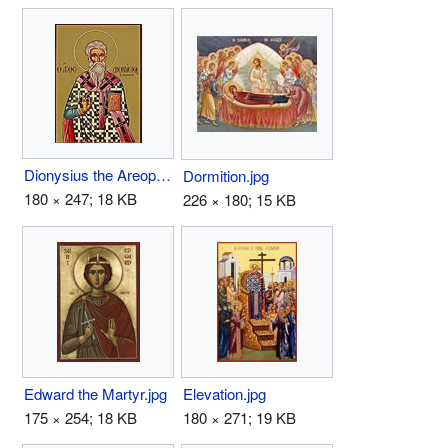
Dionysius the Areopagite.jpg
Dormition.jpg
180 × 247; 18 KB
226 × 180; 15 KB
Edward the Martyr.jpg
Elevation.jpg
175 × 254; 18 KB
180 × 271; 19 KB