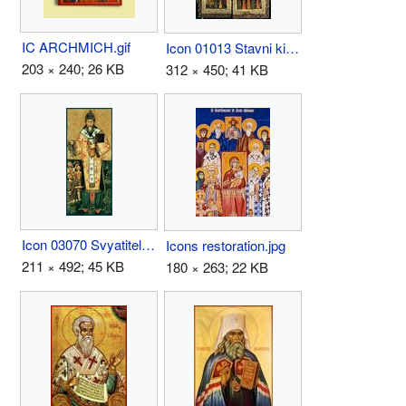
IC ARCHMICH.gif
Icon 01013 Stavni kiota. Blagoveschenie. Svyatye i apostoly.jpg
203 × 240; 26 KB
312 × 450; 41 KB
Icon 03070 Svyatitel' Nikolaj Chudotvorec.jpg
Icons restoration.jpg
211 × 492; 45 KB
180 × 263; 22 KB