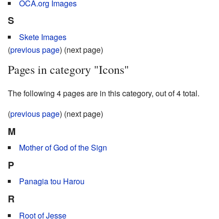
OCA.org Images
S
Skete Images
(
previous page
) (next page)
Pages in category "Icons"
The following 4 pages are in this category, out of 4 total.
(
previous page
) (next page)
M
Mother of God of the Sign
P
Panagia tou Harou
R
Root of Jesse