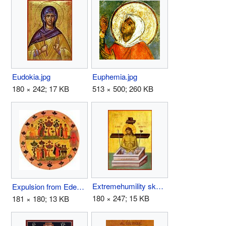
Eudokia.jpg
Euphemia.jpg
180 × 242; 17 KB
513 × 500; 260 KB
Extremehumility skete.JPG
Expulsion from Eden.JPG
180 × 247; 15 KB
181 × 180; 13 KB