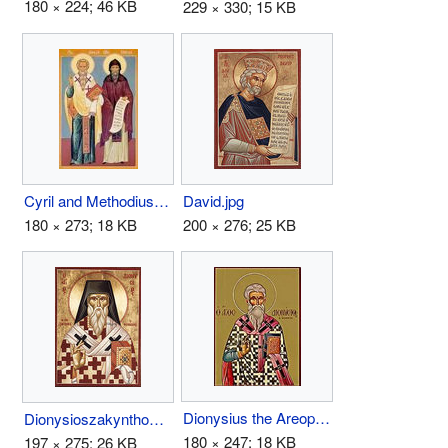
180 × 224; 46 KB
229 × 330; 15 KB
Cyril and Methodius.jpg
David.jpg
180 × 273; 18 KB
200 × 276; 25 KB
Dionysius the Areopagite.jpg
Dionysioszakynthos.jpg
180 × 247; 18 KB
197 × 275; 26 KB