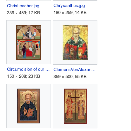
Chrysanthus.jpg
Christteacher.jpg
180 × 259; 14 KB
386 × 459; 17 KB
Circumcision of our Lord.jpg
ClemensVonAlexandrien.jpg
150 × 208; 23 KB
359 × 500; 55 KB