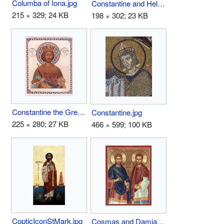
Columba of Iona.jpg
Constantine and Helen.jpg
215 × 329; 24 KB
198 × 302; 23 KB
Constantine the Great.jpg
Constantine.jpg
225 × 280; 27 KB
466 × 599; 100 KB
CopticIconStMark.jpg
Cosmas and Damian.jpg