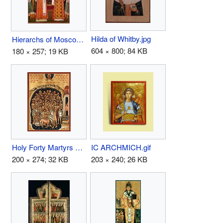
Hilda of Whitby.jpg
Hierarchs of Moscow.JPG
604 × 800; 84 KB
180 × 257; 19 KB
Holy Forty Martyrs of Sebaste.jpg
IC ARCHMICH.gif
200 × 274; 32 KB
203 × 240; 26 KB