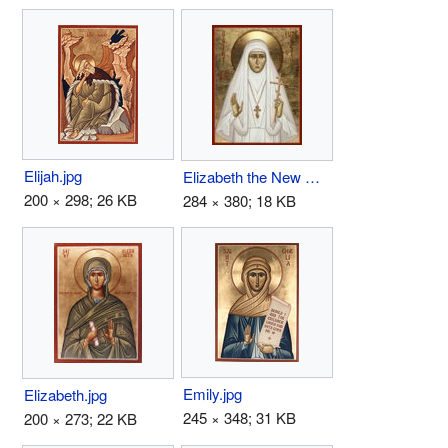
Elijah.jpg
Elizabeth the New Martyr.jpg
200 × 298; 26 KB
284 × 380; 18 KB
Emily.jpg
Elizabeth.jpg
245 × 348; 31 KB
200 × 273; 22 KB