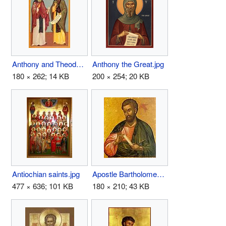
Anthony and Theodosius of Kiev Caves.jpg
Anthony the Great.jpg
180 × 262; 14 KB
200 × 254; 20 KB
Antiochian saints.jpg
Apostle Bartholomew.jpg
477 × 636; 101 KB
180 × 210; 43 KB