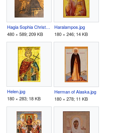
Hagia Sophia Christ.jpg
Haralampos.jpg
480 × 589; 209 KB
180 × 246; 14 KB
Helen.jpg
Herman of Alaska.jpg
180 × 283; 18 KB
180 × 278; 11 KB