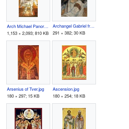
Archangel Gabriel fresco.jpg
Arch Michael Panormitis.jpg
291 × 382; 30 KB
1,153 × 2,093; 810 KB
Arsenius of Tver.jpg
Ascension.jpg
180 × 297; 15 KB
180 × 254; 18 KB