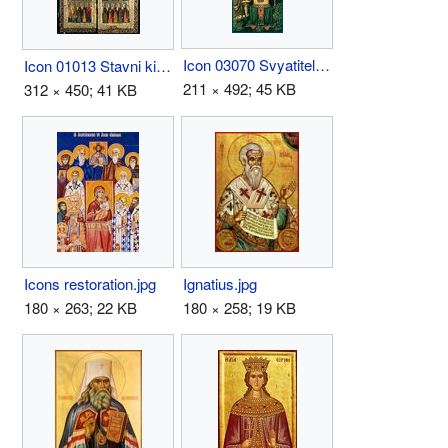
Icon 03070 Svyatitel' Nikolaj Chudotvorec.jpg
Icon 01013 Stavni kiota. Blagoveschenie. Svyatye i apostoly.jpg
211 × 492; 45 KB
312 × 450; 41 KB
Icons restoration.jpg
Ignatius.jpg
180 × 263; 22 KB
180 × 258; 19 KB